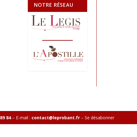
NOTRE RÉSEAU
 89 84
– E-mail :
contact@leprobant.fr
–
Se désabonner