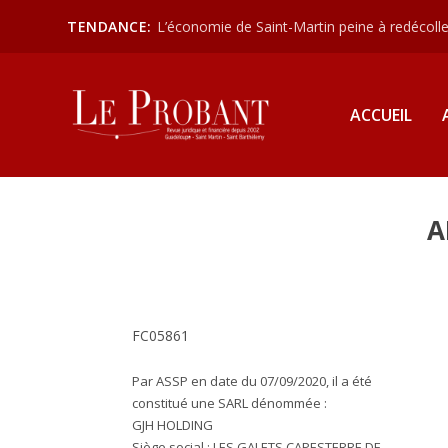
TENDANCE:
L’économie de Saint-Martin peine à redécoller
ACCUEIL
A
FC05861
Par ASSP en date du 07/09/2020, il a été
constitué une SARL dénommée :
GJH HOLDING
Siège social :
LES GALETS CAPESTERRE DE