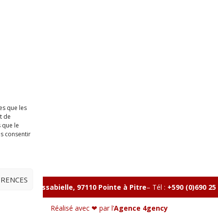
es que les
t de
 que le
as consentir
ÉRENCES
lle, Rue Massabielle, 97110 Pointe à Pitre
–
Tél :
+590 (0)690 25
Réalisé avec ❤ par l’
Agence 4gency