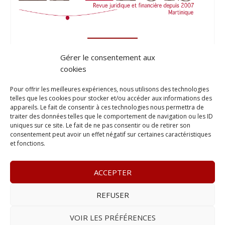
Gérer le consentement aux
cookies
Pour offrir les meilleures expériences, nous utilisons des technologies
telles que les cookies pour stocker et/ou accéder aux informations des
appareils. Le fait de consentir à ces technologies nous permettra de
traiter des données telles que le comportement de navigation ou les ID
uniques sur ce site. Le fait de ne pas consentir ou de retirer son
consentement peut avoir un effet négatif sur certaines caractéristiques
et fonctions.
ACCEPTER
REFUSER
© 2023
Le Probant
– www.leprobant.fr –
Tour Massabielle,
Rue Massabielle, 97110 Pointe à Pitre
–
Tél :
+590 (0)690 25
VOIR LES PRÉFÉRENCES
89 84
– E-mail :
contact@leprobant.fr
–
Se désabonner