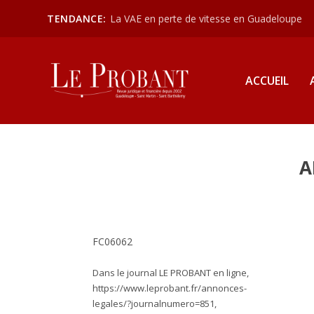
TENDANCE:
La VAE en perte de vitesse en Guadeloupe
ACCUEIL
A
FC06062
Dans le journal LE PROBANT en ligne,
https://www.leprobant.fr/annonces-
legales/?journalnumero=851,