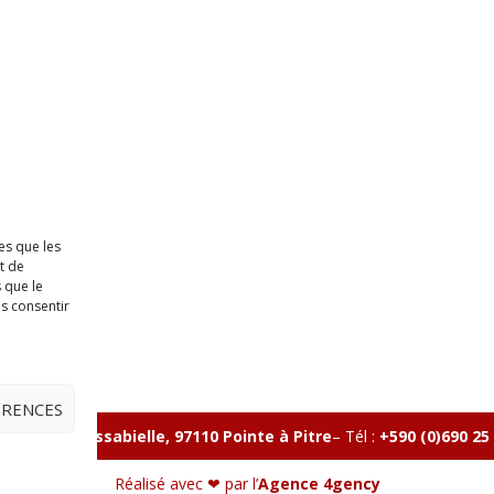
es que les
t de
 que le
as consentir
ÉRENCES
lle, Rue Massabielle, 97110 Pointe à Pitre
–
Tél :
+590 (0)690 25
Réalisé avec ❤ par l’
Agence 4gency