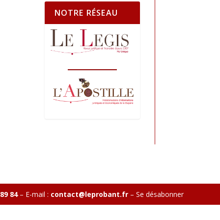
NOTRE RÉSEAU
 89 84
– E-mail :
contact@leprobant.fr
–
Se désabonner