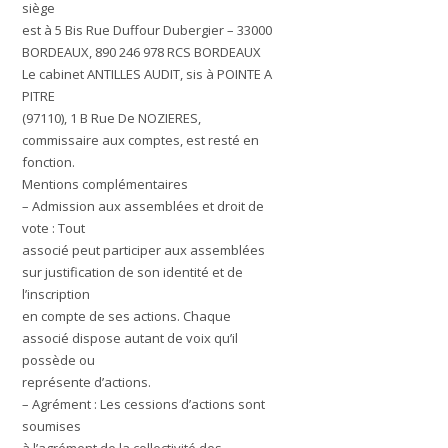
siège
est à 5 Bis Rue Duffour Dubergier – 33000
BORDEAUX, 890 246 978 RCS BORDEAUX
Le cabinet ANTILLES AUDIT, sis à POINTE A
PITRE
(97110), 1 B Rue De NOZIERES,
commissaire aux comptes, est resté en
fonction.
Mentions complémentaires
– Admission aux assemblées et droit de
vote : Tout
associé peut participer aux assemblées
sur justification de son identité et de
l’inscription
en compte de ses actions. Chaque
associé dispose autant de voix qu’il
possède ou
représente d’actions.
– Agrément : Les cessions d’actions sont
soumises
à l’agrément de la collectivité des