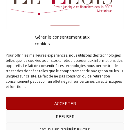
Gérer le consentement aux
cookies
Pour offrir les meilleures expériences, nous utilisons des technologies
telles que les cookies pour stocker et/ou accéder aux informations des
appareils. Le fait de consentir à ces technologies nous permettra de
traiter des données telles que le comportement de navigation ou les ID
uniques sur ce site. Le fait de ne pas consentir ou de retirer son
consentement peut avoir un effet négatif sur certaines caractéristiques
et fonctions.
ACCEPTER
REFUSER
© 2023
Le Probant
– www.leprobant.fr –
Tour Massabielle,
Rue Massabielle, 97110 Pointe à Pitre
–
Tél :
+590 (0)690 25
VOIR LES PRÉFÉRENCES