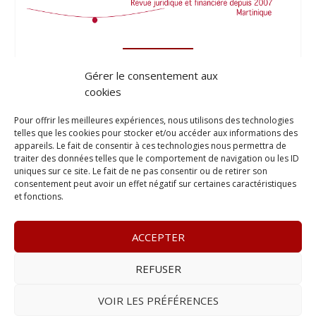
Gérer le consentement aux
cookies
Pour offrir les meilleures expériences, nous utilisons des technologies
telles que les cookies pour stocker et/ou accéder aux informations des
appareils. Le fait de consentir à ces technologies nous permettra de
traiter des données telles que le comportement de navigation ou les ID
uniques sur ce site. Le fait de ne pas consentir ou de retirer son
consentement peut avoir un effet négatif sur certaines caractéristiques
et fonctions.
ACCEPTER
REFUSER
© 2023
Le Probant
– www.leprobant.fr –
Tour Massabielle,
Rue Massabielle, 97110 Pointe à Pitre
–
Tél :
+590 (0)690 25
VOIR LES PRÉFÉRENCES
89 84
– E-mail :
contact@leprobant.fr
–
Se désabonner