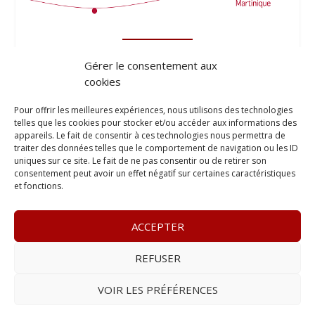
Gérer le consentement aux
cookies
Pour offrir les meilleures expériences, nous utilisons des technologies
telles que les cookies pour stocker et/ou accéder aux informations des
appareils. Le fait de consentir à ces technologies nous permettra de
traiter des données telles que le comportement de navigation ou les ID
uniques sur ce site. Le fait de ne pas consentir ou de retirer son
consentement peut avoir un effet négatif sur certaines caractéristiques
et fonctions.
ACCEPTER
REFUSER
© 2023
Le Probant
– www.leprobant.fr –
Tour Massabielle,
Rue Massabielle, 97110 Pointe à Pitre
–
Tél :
+590 (0)690 25
VOIR LES PRÉFÉRENCES
89 84
– E-mail :
contact@leprobant.fr
–
Se désabonner