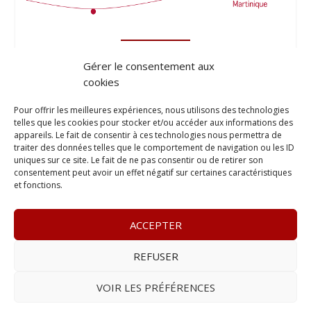
Gérer le consentement aux
cookies
Pour offrir les meilleures expériences, nous utilisons des technologies
telles que les cookies pour stocker et/ou accéder aux informations des
appareils. Le fait de consentir à ces technologies nous permettra de
traiter des données telles que le comportement de navigation ou les ID
uniques sur ce site. Le fait de ne pas consentir ou de retirer son
consentement peut avoir un effet négatif sur certaines caractéristiques
et fonctions.
ACCEPTER
REFUSER
© 2023
Le Probant
– www.leprobant.fr –
Tour Massabielle,
Rue Massabielle, 97110 Pointe à Pitre
–
Tél :
+590 (0)690 25
VOIR LES PRÉFÉRENCES
89 84
– E-mail :
contact@leprobant.fr
–
Se désabonner