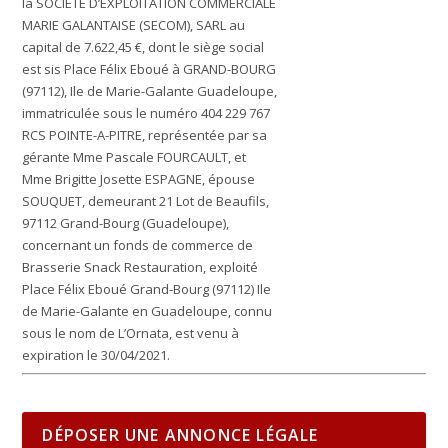
la
SOCIETE D’EXPLOITATION COMMERCIALE
MARIE GALANTAISE (SECOM),
SARL au
capital de 7.622,45 €, dont le siège social
est sis Place Félix Eboué à GRAND-BOURG
(97112), Ile de Marie-Galante Guadeloupe,
immatriculée sous le numéro 404 229 767
RCS POINTE-A-PITRE, représentée par sa
gérante Mme Pascale FOURCAULT, et
Mme Brigitte Josette ESPAGNE, épouse
SOUQUET,
demeurant 21 Lot de Beaufils,
97112 Grand-Bourg (Guadeloupe),
concernant un fonds de commerce de
Brasserie Snack Restauration, exploité
Place Félix Eboué Grand-Bourg (97112) Ile
de Marie-Galante en Guadeloupe, connu
sous le nom de L’Ornata, est venu à
expiration le 30/04/2021.
DÉPOSER UNE ANNONCE LÉGALE