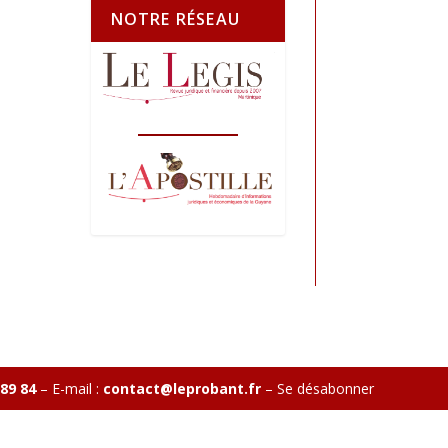
NOTRE RÉSEAU
 89 84
– E-mail :
contact@leprobant.fr
–
Se désabonner