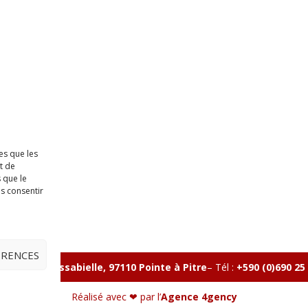
es que les
t de
 que le
as consentir
ÉRENCES
lle, Rue Massabielle, 97110 Pointe à Pitre
–
Tél :
+590 (0)690 25
Réalisé avec ❤ par l’
Agence 4gency