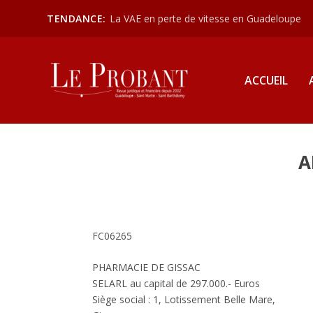
TENDANCE:
La VAE en perte de vitesse en Guadeloupe
ACCUEIL
A
FC06265
PHARMACIE DE GISSAC
SELARL au capital de 297.000.- Euros
Siège social : 1, Lotissement Belle Mare,