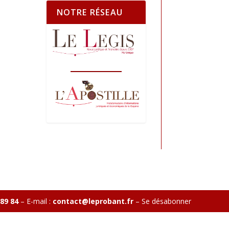
NOTRE RÉSEAU
 89 84
– E-mail :
contact@leprobant.fr
–
Se désabonner