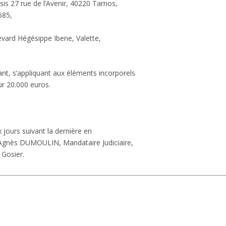
sis 27 rue de l’Avenir, 40220 Tarnos,
685,
levard Hégésippe Ibene, Valette,
t, s’appliquant aux éléments incorporels
r 20.000 euros.
x jours suivant la dernière en
e-Agnès DUMOULIN, Mandataire Judiciaire,
 Gosier.