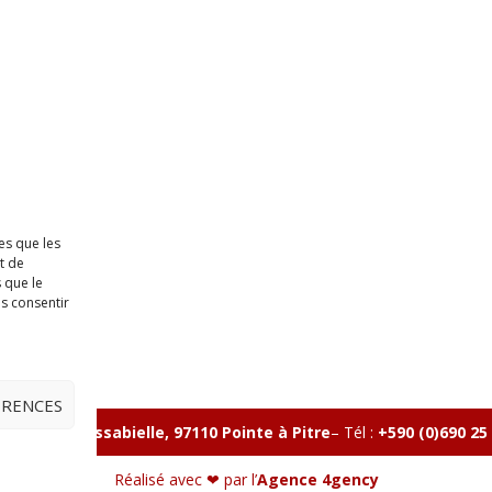
es que les
t de
 que le
as consentir
ÉRENCES
lle, Rue Massabielle, 97110 Pointe à Pitre
–
Tél :
+590 (0)690 25
Réalisé avec ❤ par l’
Agence 4gency