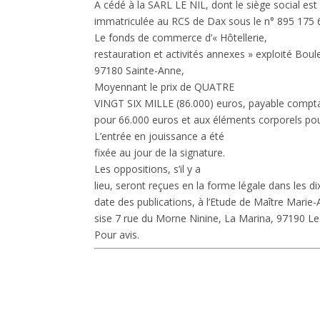
A cédé à la SARL LE NIL, dont le siège social est 
immatriculée au RCS de Dax sous le n° 895 175 
Le fonds de commerce d’« Hôtellerie,
restauration et activités annexes » exploité Bou
97180 Sainte-Anne,
Moyennant le prix de QUATRE
VINGT SIX MILLE (86.000) euros, payable comptan
pour 66.000 euros et aux éléments corporels pou
L’entrée en jouissance a été
fixée au jour de la signature.
Les oppositions, s’il y a
lieu, seront reçues en la forme légale dans les di
date des publications, à l’Etude de Maître Mari
sise 7 rue du Morne Ninine, La Marina, 97190 Le
Pour avis.