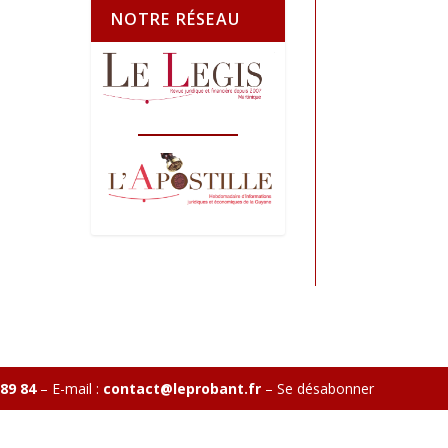
NOTRE RÉSEAU
 89 84
– E-mail :
contact@leprobant.fr
–
Se désabonner