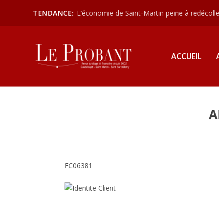
TENDANCE:
L’économie de Saint-Martin peine à redécoller
ACCUEIL
A
FC06381