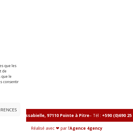
es que les
t de
 que le
as consentir
ÉRENCES
lle, Rue Massabielle, 97110 Pointe à Pitre
–
Tél :
+590 (0)690 25
Réalisé avec ❤ par l’
Agence 4gency