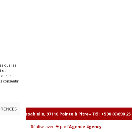
es que les
t de
 que le
as consentir
ÉRENCES
lle, Rue Massabielle, 97110 Pointe à Pitre
–
Tél :
+590 (0)690 25
Réalisé avec ❤ par l’
Agence 4gency