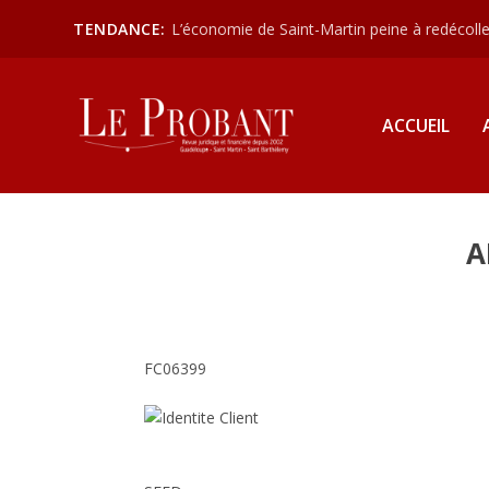
TENDANCE:
L’économie de Saint-Martin peine à redécoller
ACCUEIL
A
FC06399