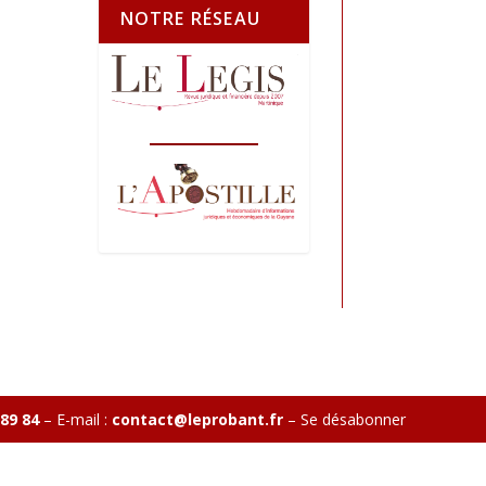
NOTRE RÉSEAU
 89 84
– E-mail :
contact@leprobant.fr
–
Se désabonner