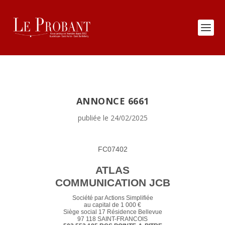
ANNONCE 6661
publiée le 24/02/2025
FC07402
ATLAS
COMMUNICATION JCB
Société par Actions Simplifiée
au capital de 1 000 €
Siège social 17 Résidence Bellevue
97 118 SAINT-FRANCOIS