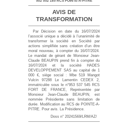
502 552 185 RCS POINTE-A-PITRE
AVIS DE
TRANSFORMATION
Par Décision en date du 16/07/2024
l’associé unique a décidé à l’unanimité de
transformer la société en Société par
actions simplifiée sans création d’un être
moral nouveau, à compter du 16/07/2024.
Le mandat de gérant de Monsieur Jean-
Claude BEAUPIN prend fin à compter du
16/07/2024 et la société HADES
DEVELOPPEMENT SAS au capital de 1
000 €, siège social : Mbe 519 Mangot
Vulcin 97288 Le Lamentin CEDEX 2,
immatriculée sous le n°953 537 545 RCS
FORT DE FRANCE, Représentée par
Monsieur Jean-Claude BEAUPIN, est
nommée Présidente sans limitation de
durée. Modification au RCS de POINTE-A-
PITRE. Pour avis. La Présidence.
Doss n° 20241569/LRM/AZ/