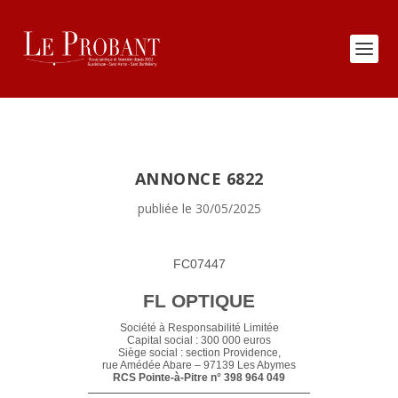
ANNONCE 6822
publiée le 30/05/2025
FC07447
FL OPTIQUE
Société à Responsabilité Limitée
Capital social : 300 000 euros
Siège social : section Providence,
rue Amédée Abare – 97139 Les Abymes
RCS Pointe-à-Pitre n° 398 964 049