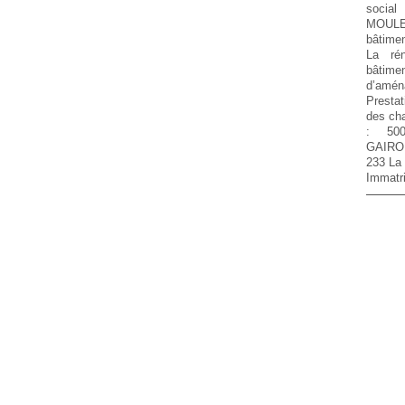
social
MOUL
bâtimen
La rén
bâtim
d’amén
Prestat
des cha
:
50
GAIRO
233 La
Immatri