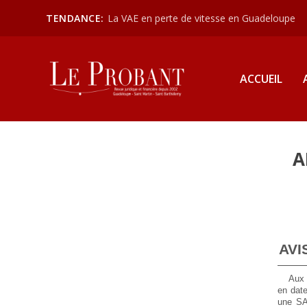
TENDANCE:
La VAE en perte de vitesse en Guadeloupe
ACCUEIL
A
AVI
Aux 
en date
une S