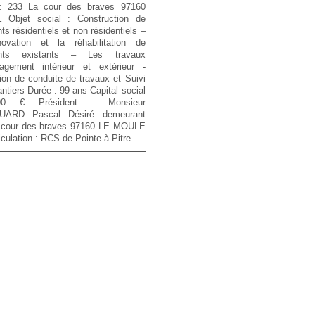
 :
233 La cour des braves 97160
E
Objet social :
Construction de
ts résidentiels et non résidentiels –
ovation et la réhabilitation de
ents existants – Les travaux
agement intérieur et extérieur -
ion de conduite de travaux et Suivi
ntiers
Durée :
99 ans
Capital social
00 €
Président :
Monsieur
UARD Pascal Désiré demeurant
 cour des braves 97160 LE MOULE
culation :
RCS de Pointe-à-Pitre