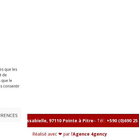
es que les
t de
 que le
as consentir
ÉRENCES
lle, Rue Massabielle, 97110 Pointe à Pitre
–
Tél :
+590 (0)690 25
Réalisé avec ❤ par l’
Agence 4gency