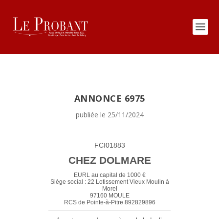
ANNONCE 6975
publiée le 25/11/2024
FCI01883
CHEZ DOLMARE
EURL au capital de 1000 €
Siège social : 22 Lotissement Vieux Moulin à
Morel
97160 MOULE
RCS de Pointe-à-Pitre 892829896