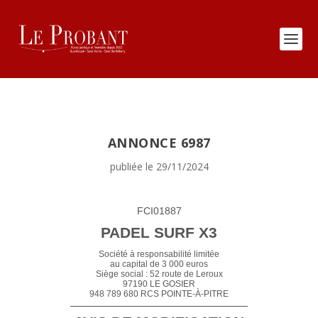
ANNONCE 6987
publiée le 29/11/2024
FCI01887
PADEL SURF X3
Société à responsabilité limitée
au capital de 3 000 euros
Siège social : 52 route de Leroux
97190 LE GOSIER
948 789 680 RCS POINTE-À-PITRE