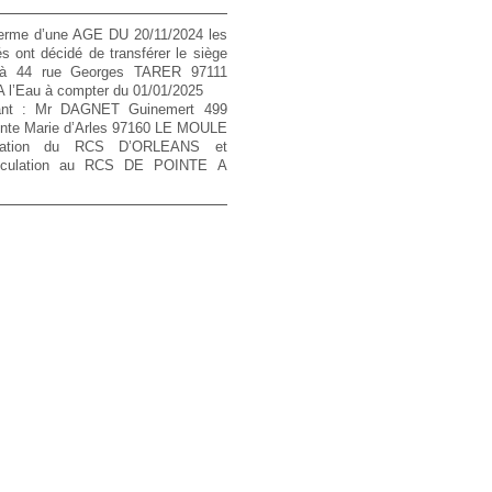
erme d’une AGE DU 20/11/2024 les
s ont décidé de transférer le siège
 à 44 rue Georges TARER 97111
 l’Eau à compter du 01/01/2025
ant : Mr DAGNET Guinemert 499
inte Marie d’Arles 97160 LE MOULE
iation du RCS D’ORLEANS et
riculation au RCS DE POINTE A