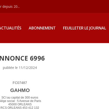
 depuis 20...
ACTUALITÉS
ABONNEMENT
FEUILLETER LE JOURNAL
NNONCE 6996
publiée le 11/12/2024
FC07487
GAHMO
SCI au capital de 300 euros
iège social : 5 Avenue de Paris
45000 ORLEANS
RCS ORLEANS 453 412 132