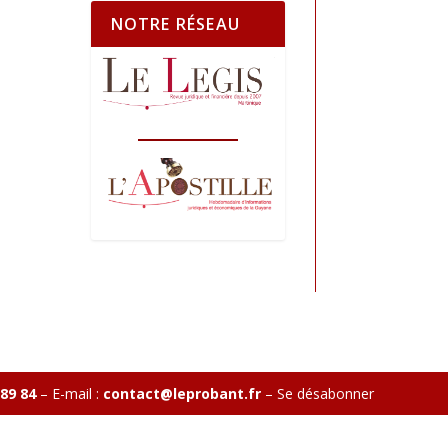
NOTRE RÉSEAU
 89 84
– E-mail :
contact@leprobant.fr
–
Se désabonner