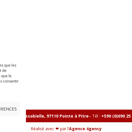
es que les
t de
 que le
as consentir
ÉRENCES
lle, Rue Massabielle, 97110 Pointe à Pitre
–
Tél :
+590 (0)690 25
Réalisé avec ❤ par l’
Agence 4gency