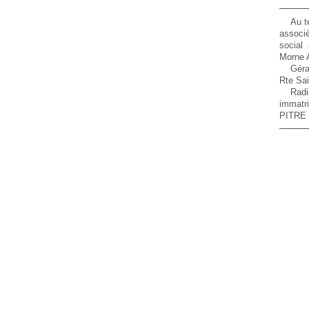
Au t
associé
social
Morne A
Gér
Rte Sa
Rad
immat
PITRE