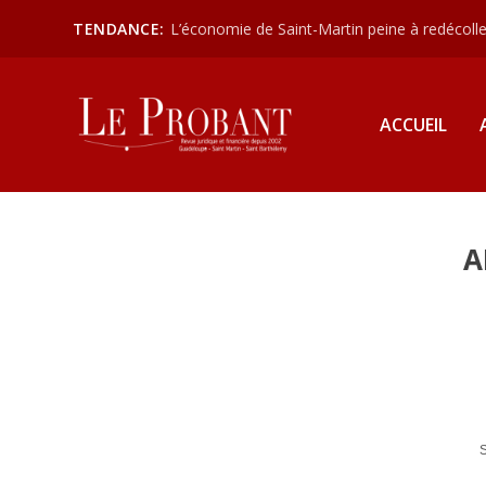
TENDANCE:
L’économie de Saint-Martin peine à redécoller
ACCUEIL
A
S