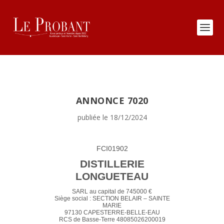
ANNONCE 7020
publiée le 18/12/2024
FCI01902
DISTILLERIE
LONGUETEAU
SARL au capital de 745000 €
Siège social : SECTION BELAIR – SAINTE
MARIE
97130 CAPESTERRE-BELLE-EAU
RCS de Basse-Terre 48085026200019