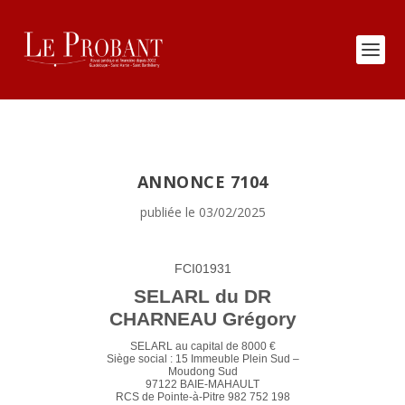
ANNONCE 7104
publiée le 03/02/2025
FCI01931
SELARL du DR
CHARNEAU Grégory
SELARL au capital de 8000 €
Siège social : 15 Immeuble Plein Sud –
Moudong Sud
97122 BAIE-MAHAULT
RCS de Pointe-à-Pitre 982 752 198