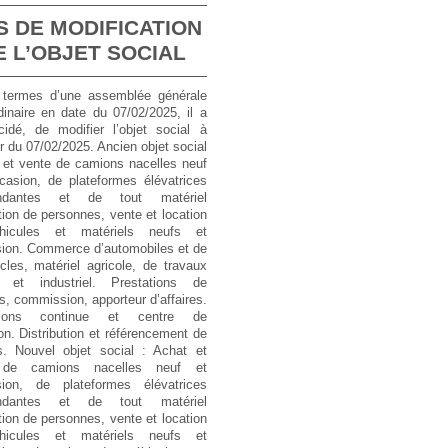
S DE MODIFICATION
E L’OBJET SOCIAL
termes d’une assemblée générale
dinaire en date du 07/02/2025, il a
cidé, de modifier l’objet social à
r du 07/02/2025.
Ancien objet social
 et vente de camions nacelles neuf
casion, de plateformes élévatrices
endantes et de tout matériel
tion de personnes, vente et location
hicules et matériels neufs et
sion. Commerce d’automobiles et de
les, matériel agricole, de travaux
s et industriel. Prestations de
s, commission, apporteur d’affaires.
tions continue et centre de
on. Distribution et référencement de
s.
Nouvel objet social :
Achat et
 de camions nacelles neuf et
sion, de plateformes élévatrices
endantes et de tout matériel
tion de personnes, vente et location
hicules et matériels neufs et