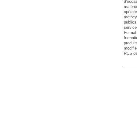
d’occa
matér
opérat
motocyc
public
service
Forma
formati
produi
modifi
RCS de