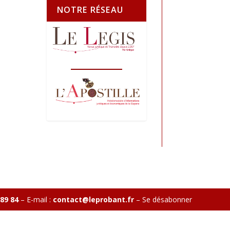
NOTRE RÉSEAU
 89 84
– E-mail :
contact@leprobant.fr
–
Se désabonner