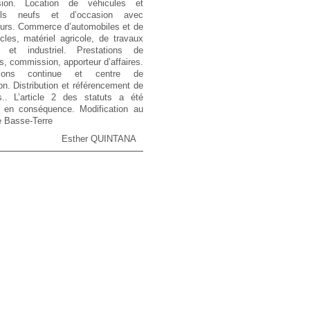
sion. Location de véhicules et
iels neufs et d’occasion avec
eurs. Commerce d’automobiles et de
les, matériel agricole, de travaux
s et industriel. Prestations de
s, commission, apporteur d’affaires.
tions continue et centre de
on. Distribution et référencement de
ts.. L’article 2 des statuts a été
é en conséquence. Modification au
 Basse-Terre
Esther QUINTANA