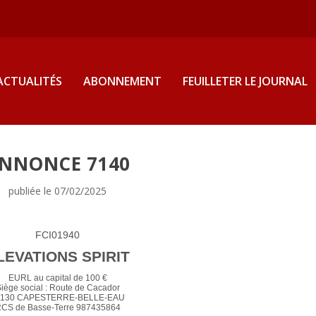
ACTUALITÉS
ABONNEMENT
FEUILLETER LE JOURNAL
NNONCE 7140
publiée le 07/02/2025
FCI01940
LEVATIONS SPIRIT
EURL au capital de 100 €
iège social : Route de Cacador
7130 CAPESTERRE-BELLE-EAU
CS de Basse-Terre 987435864