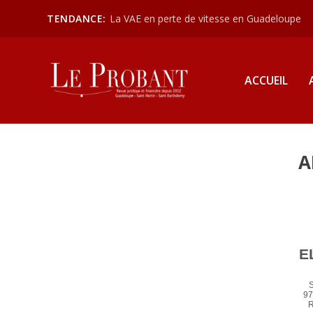
TENDANCE:
La VAE en perte de vitesse en Guadeloupe
ACCUEIL
A
E
S
9
R