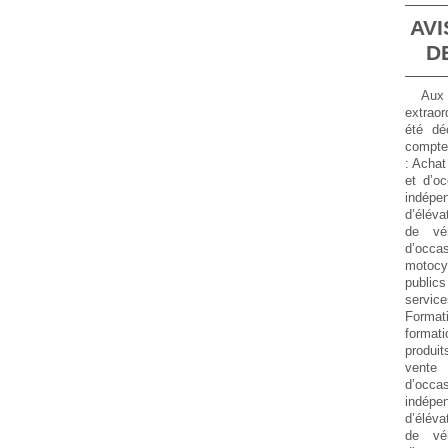
AVI
D
Aux 
extraor
été dé
compte
:
Achat
et d’oc
indép
d’éléva
de vé
d’occa
motocyc
public
service
Forma
formati
produit
vente
d’occa
indép
d’éléva
de vé