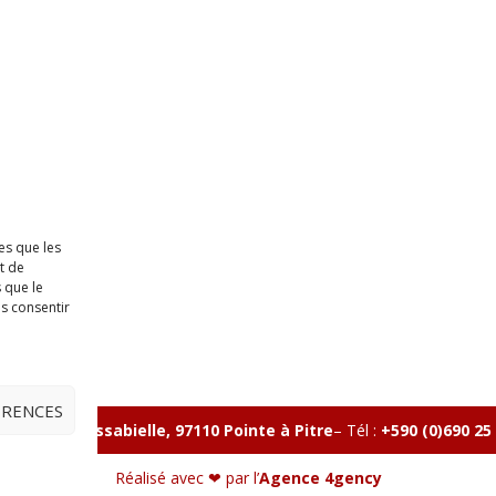
es que les
t de
 que le
as consentir
ÉRENCES
lle, Rue Massabielle, 97110 Pointe à Pitre
–
Tél :
+590 (0)690 25
Réalisé avec ❤ par l’
Agence 4gency