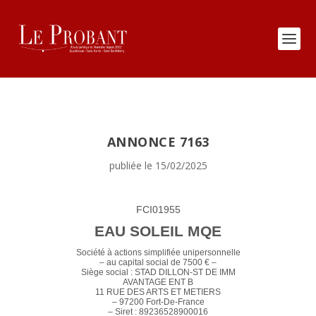
ANNONCE 7163
publiée le 15/02/2025
FCI01955
EAU SOLEIL MQE
Société à actions simplifiée unipersonnelle
– au capital social de 7500 € –
Siège social : STAD DILLON-ST DE IMM
AVANTAGE ENT B
11 RUE DES ARTS ET METIERS
– 97200 Fort-De-France
– Siret : 89236528900016