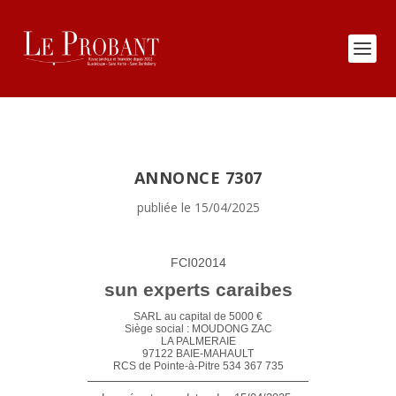
ANNONCE 7307
publiée le 15/04/2025
FCI02014
sun experts caraibes
SARL au capital de 5000 €
Siège social : MOUDONG ZAC
LA PALMERAIE
97122 BAIE-MAHAULT
RCS de Pointe-à-Pitre 534 367 735