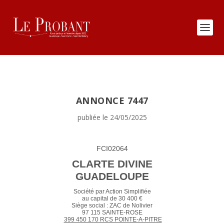
ANNONCE 7447
publiée le 24/05/2025
FCI02064
CLARTE DIVINE
GUADELOUPE
Société par Action Simplifiée
au capital de 30 400 €
Siège social : ZAC de Nolivier
97 115 SAINTE-ROSE
399 450 170 RCS POINTE-A-PITRE