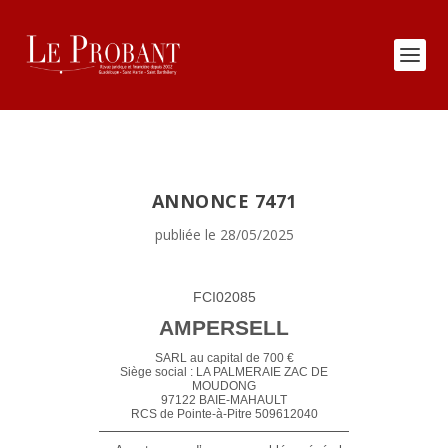
ANNONCE 7471
publiée le 28/05/2025
FCI02085
AMPERSELL
SARL au capital de 700 €
Siège social : LA PALMERAIE ZAC DE
MOUDONG
97122 BAIE-MAHAULT
RCS de Pointe-à-Pitre 509612040