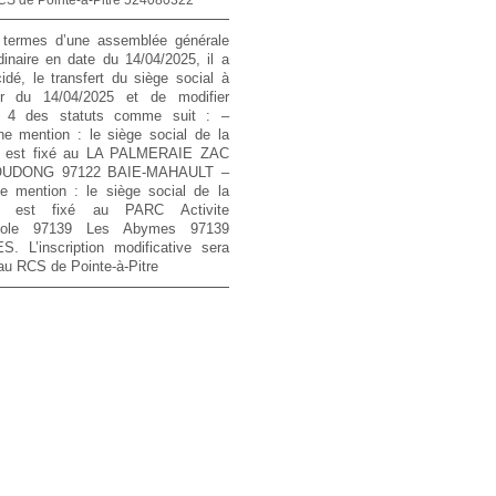
termes d’une assemblée générale
dinaire en date du 14/04/2025, il a
idé, le transfert du siège social à
r du 14/04/2025 et de modifier
cle 4 des statuts comme suit :
–
ne mention :
le siège social de la
é est fixé au LA PALMERAIE ZAC
UDONG 97122 BAIE-MAHAULT
–
le mention :
le siège social de la
té est fixé au PARC Activite
lopole 97139 Les Abymes 97139
. L’inscription modificative sera
au RCS de Pointe-à-Pitre