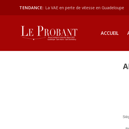
TENDANCE:
La VAE en perte de vitesse en Guadeloupe
ACCUEIL
A
Siè
R