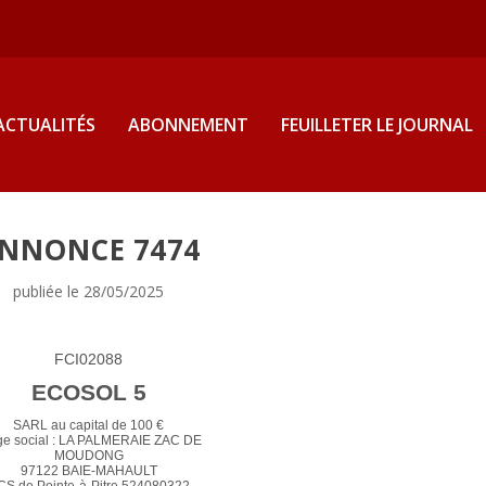
ACTUALITÉS
ABONNEMENT
FEUILLETER LE JOURNAL
NNONCE 7474
publiée le 28/05/2025
FCI02088
ECOSOL 5
SARL au capital de 100 €
ge social : LA PALMERAIE ZAC DE
MOUDONG
97122 BAIE-MAHAULT
CS de Pointe-à-Pitre 524080322