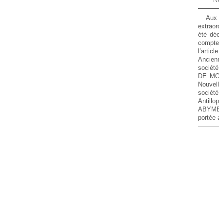
Aux 
extraor
été déc
compte
l’arti
Ancien
sociét
DE MO
Nouvel
socié
Antil
ABYMES
portée 