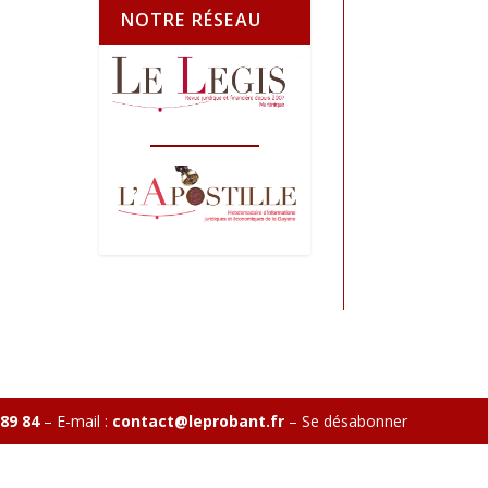
NOTRE RÉSEAU
 89 84
– E-mail :
contact@leprobant.fr
–
Se désabonner