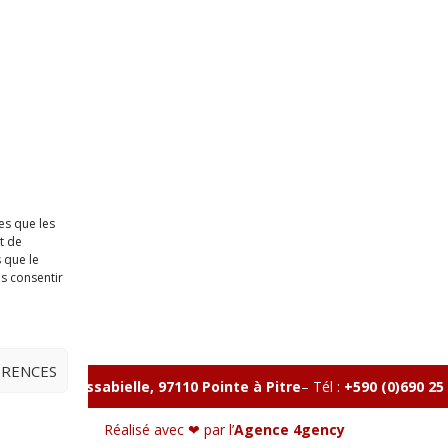
es que les
t de
 que le
as consentir
ÉRENCES
lle, Rue Massabielle, 97110 Pointe à Pitre
–
Tél :
+590 (0)690 25
Réalisé avec ❤ par l’
Agence 4gency