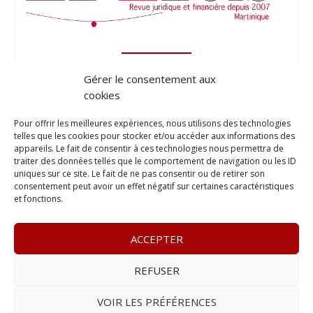
Gérer le consentement aux
cookies
Pour offrir les meilleures expériences, nous utilisons des technologies
telles que les cookies pour stocker et/ou accéder aux informations des
appareils. Le fait de consentir à ces technologies nous permettra de
traiter des données telles que le comportement de navigation ou les ID
uniques sur ce site. Le fait de ne pas consentir ou de retirer son
consentement peut avoir un effet négatif sur certaines caractéristiques
et fonctions.
ACCEPTER
REFUSER
© 2023
Le Probant
– www.leprobant.fr –
Tour Massabielle,
Rue Massabielle, 97110 Pointe à Pitre
–
Tél :
+590 (0)690 25
VOIR LES PRÉFÉRENCES
89 84
– E-mail :
contact@leprobant.fr
–
Se désabonner