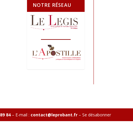
NOTRE RÉSEAU
 89 84
– E-mail :
contact@leprobant.fr
–
Se désabonner