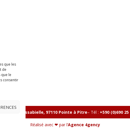
es que les
t de
 que le
as consentir
ÉRENCES
lle, Rue Massabielle, 97110 Pointe à Pitre
–
Tél :
+590 (0)690 25
Réalisé avec ❤ par l’
Agence 4gency