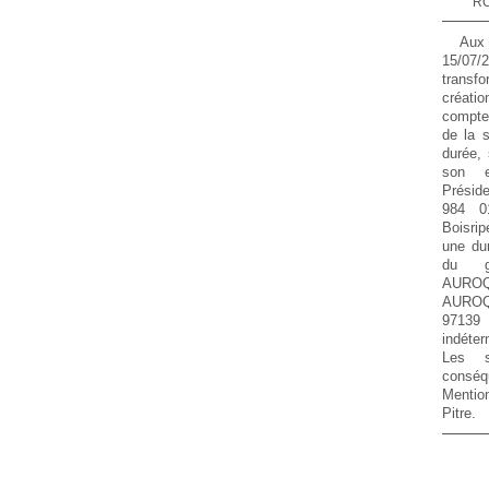
RC
Aux
15/07
transf
créati
compte
de la s
durée, 
son e
Présid
984 0
Boisri
une du
du gé
AUROQU
AUROQ
97139
indéter
Les s
conséq
Mention
Pitre.