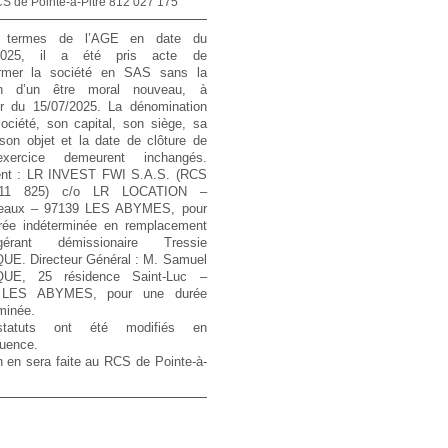
S de Pointe-à-Pitre 812 027 175
 termes de l’AGE en date du
/2025, il a été pris acte de
ormer la société en SAS sans la
on d’un être moral nouveau, à
r du 15/07/2025. La dénomination
ociété, son capital, son siège, sa
son objet et la date de clôture de
xercice demeurent inchangés.
ent : LR INVEST FWI S.A.S. (RCS
11 825) c/o LR LOCATION –
peaux – 97139 LES ABYMES, pour
rée indéterminée en remplacement
rant démissionaire Tressie
E. Directeur Général : M. Samuel
UE, 25 résidence Saint-Luc –
 LES ABYMES, pour une durée
minée.
tatuts ont été modifiés en
uence.
 en sera faite au RCS de Pointe-à-