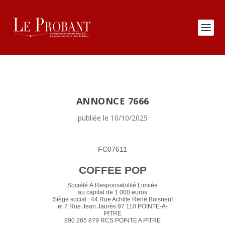
ANNONCE 7666
publiée le 10/10/2025
FC07611
COFFEE POP
Société À Responsabilité Limitée
au capital de 1 000 euros
Siège social : 44 Rue Achille René Boisneuf
et 7 Rue Jean Jaurès 97 110 POINTE-A-
PITRE
890 265 879 RCS POINTE A PITRE