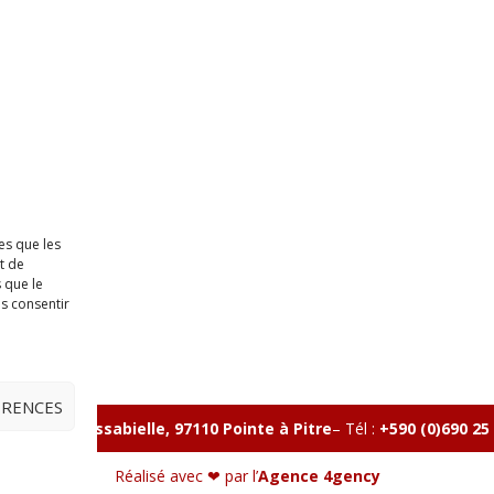
es que les
t de
 que le
as consentir
ÉRENCES
lle, Rue Massabielle, 97110 Pointe à Pitre
–
Tél :
+590 (0)690 25
Réalisé avec ❤ par l’
Agence 4gency