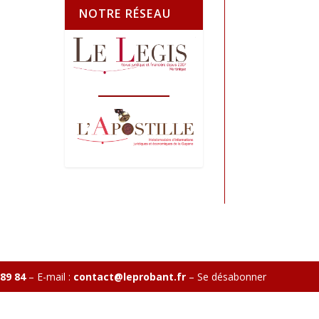
NOTRE RÉSEAU
 89 84
– E-mail :
contact@leprobant.fr
–
Se désabonner