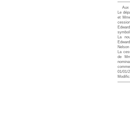
Aux 
Le dép
et Mme
cessio
Edwar
symboli
La nou
Edward
Nelson
La ces
de Mm
nomin
comme
01/01/2
Modific