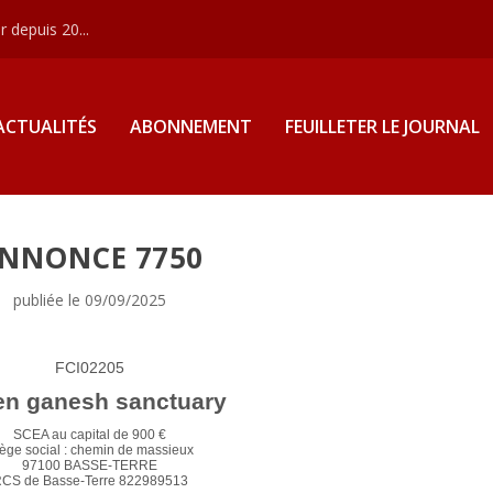
 depuis 20...
ACTUALITÉS
ABONNEMENT
FEUILLETER LE JOURNAL
NNONCE 7750
publiée le 09/09/2025
FCI02205
en ganesh sanctuary
SCEA au capital de 900 €
ège social : chemin de massieux
97100 BASSE-TERRE
CS de Basse-Terre 822989513