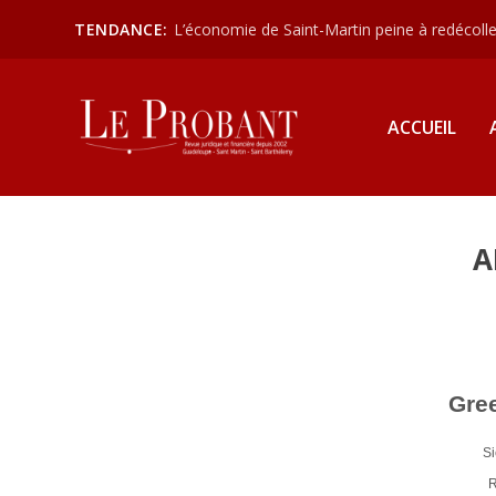
TENDANCE:
L’économie de Saint-Martin peine à redécoller
ACCUEIL
A
Gre
Si
R