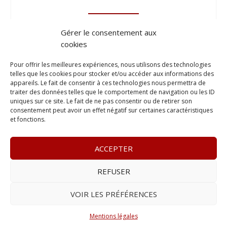
Gérer le consentement aux
cookies
Pour offrir les meilleures expériences, nous utilisons des technologies
telles que les cookies pour stocker et/ou accéder aux informations des
appareils. Le fait de consentir à ces technologies nous permettra de
traiter des données telles que le comportement de navigation ou les ID
uniques sur ce site. Le fait de ne pas consentir ou de retirer son
consentement peut avoir un effet négatif sur certaines caractéristiques
et fonctions.
ACCEPTER
REFUSER
© 2023
Le Probant
– www.leprobant.fr –
Tour Massabielle,
Rue Massabielle, 97110 Pointe à Pitre
–
Tél :
+590 (0)690 25
VOIR LES PRÉFÉRENCES
89 84
– E-mail :
contact@leprobant.fr
–
Se désabonner
Mentions légales
Réalisé avec ❤ par l’
Agence 4gency