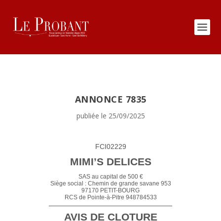
ANNONCE 7835
publiée le 25/09/2025
FCI02229
MIMI’S DELICES
SAS au capital de 500 €
Siège social : Chemin de grande savane 953
97170 PETIT-BOURG
RCS de Pointe-à-Pitre 948784533
AVIS DE CLOTURE