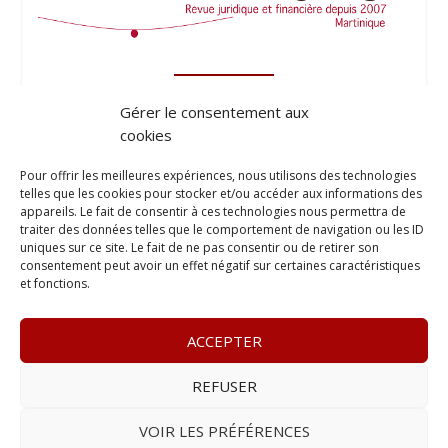
Gérer le consentement aux
cookies
Pour offrir les meilleures expériences, nous utilisons des technologies
telles que les cookies pour stocker et/ou accéder aux informations des
appareils. Le fait de consentir à ces technologies nous permettra de
traiter des données telles que le comportement de navigation ou les ID
uniques sur ce site. Le fait de ne pas consentir ou de retirer son
consentement peut avoir un effet négatif sur certaines caractéristiques
et fonctions.
ACCEPTER
REFUSER
© 2023
Le Probant
– www.leprobant.fr –
Tour Massabielle,
Rue Massabielle, 97110 Pointe à Pitre
–
Tél :
+590 (0)690 25
VOIR LES PRÉFÉRENCES
89 84
– E-mail :
contact@leprobant.fr
–
Se désabonner