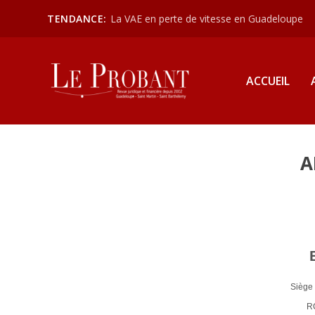
TENDANCE:
La VAE en perte de vitesse en Guadeloupe
ACCUEIL
A
Siège 
R