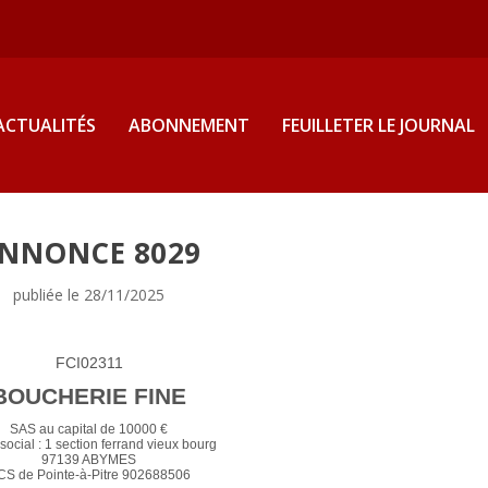
ACTUALITÉS
ABONNEMENT
FEUILLETER LE JOURNAL
NNONCE 8029
publiée le 28/11/2025
FCI02311
BOUCHERIE FINE
SAS au capital de 10000 €
social : 1 section ferrand vieux bourg
97139 ABYMES
CS de Pointe-à-Pitre 902688506