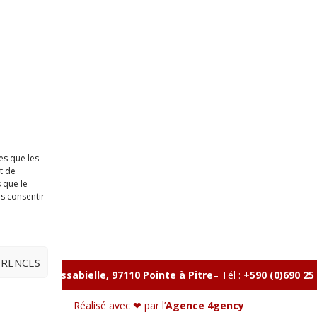
es que les
t de
 que le
as consentir
ÉRENCES
lle, Rue Massabielle, 97110 Pointe à Pitre
–
Tél :
+590 (0)690 25
Réalisé avec ❤ par l’
Agence 4gency