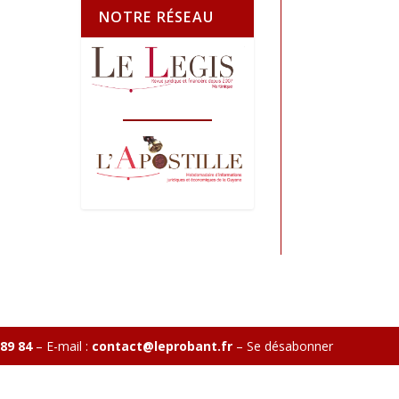
NOTRE RÉSEAU
 89 84
– E-mail :
contact@leprobant.fr
–
Se désabonner