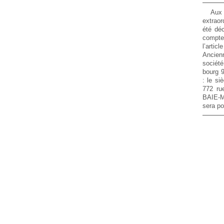
Aux 
extraor
été déc
compte
l’arti
Ancien
société
bourg
:
le si
772 ru
BAIE-M
sera po