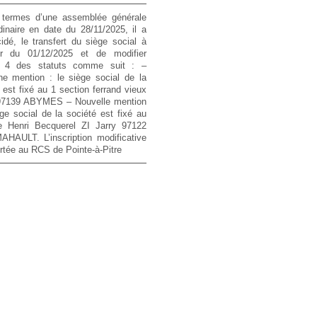
termes d’une assemblée générale
dinaire en date du 28/11/2025, il a
idé, le transfert du siège social à
r du 01/12/2025 et de modifier
cle 4 des statuts comme suit :
–
ne mention :
le siège social de la
 est fixé au 1 section ferrand vieux
 97139 ABYMES
– Nouvelle mention
ège social de la société est fixé au
e Henri Becquerel ZI Jarry 97122
AHAULT. L’inscription modificative
rtée au RCS de Pointe-à-Pitre