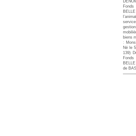
DENOM
Fonds
BELL
l’anim
servic
gestio
mobiliè
biens 
: Mon
Né le 
139) D
Fonds
BELLE
de BAS