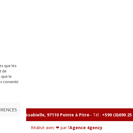
es que les
t de
 que le
as consentir
ÉRENCES
lle, Rue Massabielle, 97110 Pointe à Pitre
–
Tél :
+590 (0)690 25
Réalisé avec ❤ par l’
Agence 4gency