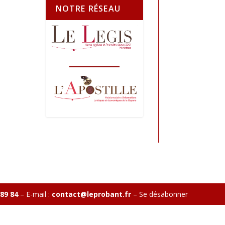
NOTRE RÉSEAU
 89 84
– E-mail :
contact@leprobant.fr
–
Se désabonner