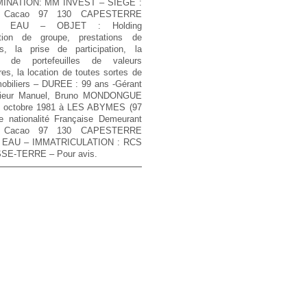
INATION: MM INVEST – SIEGE :
 Cacao 97 130 CAPESTERRE
E EAU – OBJET : Holding
ation de groupe, prestations de
es, la prise de participation, la
n de portefeuilles de valeurs
res, la location de toutes sortes de
mobiliers – DUREE : 99 ans -Gérant
sieur Manuel, Bruno MONDONGUE
5 octobre 1981 à LES ABYMES (97
e nationalité Française Demeurant
 Cacao 97 130 CAPESTERRE
 EAU – IMMATRICULATION : RCS
SE-TERRE – Pour avis.