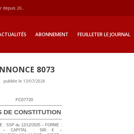
 depuis 20...
ACTUALITÉS
ABONNEMENT
FEUILLETER LE JOURNAL
NNONCE 8073
publiée le 13/07/2026
FC07720
S DE CONSTITUTION
E : SSP du 12/12/2025 – FORME :
 – CAPITAL : 500 € –