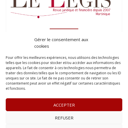
Gérer le consentement aux
cookies
Pour offrir les meilleures expériences, nous utilisons des technologies
telles que les cookies pour stocker et/ou accéder aux informations des
appareils. Le fait de consentir à ces technologies nous permettra de
traiter des données telles que le comportement de navigation ou les ID
uniques sur ce site. Le fait de ne pas consentir ou de retirer son
consentement peut avoir un effet négatif sur certaines caractéristiques
et fonctions.
ACCEPTER
REFUSER
© 2023
Le Probant
– www.leprobant.fr –
Tour Massabielle,
Rue Massabielle, 97110 Pointe à Pitre
–
Tél :
+590 (0)690 25