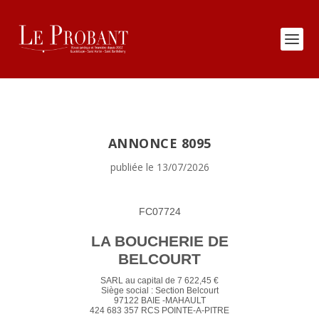
ANNONCE 8095
publiée le 13/07/2026
FC07724
LA BOUCHERIE DE
BELCOURT
SARL au capital de 7 622,45 €
Siège social : Section Belcourt
97122 BAIE -MAHAULT
424 683 357 RCS POINTE-A-PITRE