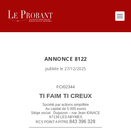
ANNONCE 8122
publiée le 27/12/2025
FCI02344
TI FAIM TI CREUX
Société par actions simplifiée
Au capital de 5 000 euros
Siège social : Dugazon – rue Jean IGNACE
97139 LES ABYMES
843 396 328
RCS POINT A PITRE