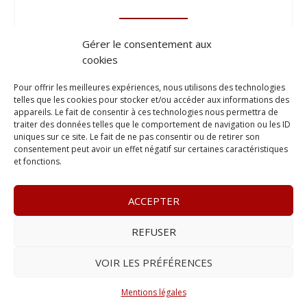
Gérer le consentement aux
cookies
Pour offrir les meilleures expériences, nous utilisons des technologies
telles que les cookies pour stocker et/ou accéder aux informations des
appareils. Le fait de consentir à ces technologies nous permettra de
traiter des données telles que le comportement de navigation ou les ID
uniques sur ce site. Le fait de ne pas consentir ou de retirer son
consentement peut avoir un effet négatif sur certaines caractéristiques
et fonctions.
ACCEPTER
REFUSER
© 2023
Le Probant
– www.leprobant.fr –
Tour Massabielle,
Rue Massabielle, 97110 Pointe à Pitre
–
Tél :
+590 (0)690 25
VOIR LES PRÉFÉRENCES
89 84
– E-mail :
contact@leprobant.fr
–
Se désabonner
Mentions légales
Réalisé avec ❤ par l’
Agence 4gency