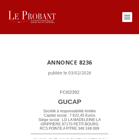
ANNONCE 8236
publiée le 03/02/2026
FCI02392
GUCAP
Société à responsabilité limitée
Capital social
:
7 622,45 Euros
S
iège
social :
LD LA MADELEINE-LA
GRIPPIERE 97170 PETIT-BOURG
RCS POINTE A PITRE
348 248 089