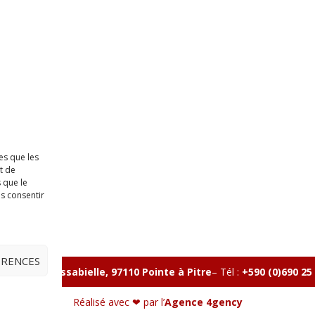
es que les
t de
 que le
as consentir
ÉRENCES
lle, Rue Massabielle, 97110 Pointe à Pitre
–
Tél :
+590 (0)690 25
Réalisé avec ❤ par l’
Agence 4gency