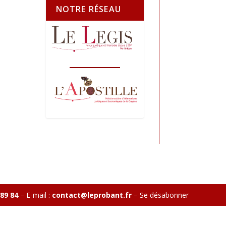
NOTRE RÉSEAU
 89 84
– E-mail :
contact@leprobant.fr
–
Se désabonner