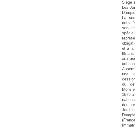
Siège s
Les Ja
Dampi
La soc
activit
service
spécial
représe
obligat
et à la
99 ans
aux as
actionn
Assemb
une vo
cession
ou de 
Monsie
1979 
nationa
demeur
Jardi
Dampie
(France
Immatri