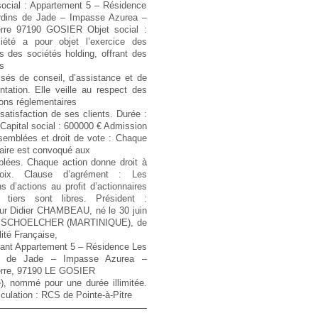
ocial :
Appartement 5 – Résidence
rdins de Jade – Impasse Azurea –
erre 97190 GOSIER
Objet social :
iété a pour objet l’exercice des
és des sociétés holding, offrant des
s
isés de conseil, d’assistance et de
ntation. Elle veille au respect des
ions réglementaires
 satisfaction de ses clients.
Durée :
Capital social :
600000 €
Admission
semblées et droit de vote :
Chaque
aire est convoqué aux
lées. Chaque action donne droit à
ix.
Clause d’agrément :
Les
s d’actions au profit d’actionnaires
tiers sont libres.
Président :
ur Didier CHAMBEAU, né le 30 juin
à SCHOELCHER (MARTINIQUE), de
lité Française,
ant Appartement 5 – Résidence Les
ns de Jade – Impasse Azurea –
rre, 97190 LE GOSIER
), nommé pour une durée illimitée.
culation :
RCS de Pointe-à-Pitre