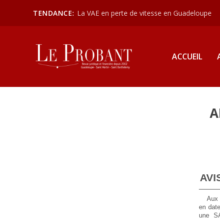
TENDANCE:
La VAE en perte de vitesse en Guadeloupe
ACCUEIL
A
AVI
Aux 
en date
une S