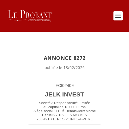
ANNONCE 8272
publiée le 13/02/2026
FCI02409
JELK INVEST
Société A Responsabilité Limitée
au capital de 18 000 Euros
Siège social : 1 Cité Deboisvieux Morne
Caruel 97 139 LES ABYMES
753 491 711 RCS POINTE-A-PITRE