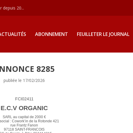
 depuis 20...
ACTUALITÉS
ABONNEMENT
FEUILLETER LE JOURNAL
NNONCE 8285
publiée le 17/02/2026
FCI02411
E.C.V ORGANIC
SARL au capital de 2000 €
social : Cowork’in de la Rotonde 421
rue Frantz Fanon
97118 SAINT-FRANCOIS