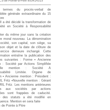
CS de Pointe-à-Pitre 953414315
 termes du procès-verbal de
blée générale extraordinaire du 15
bre
Il a été décidé la transformation de
iété en Société à Responsabilité
ter du même jour sans la création
tre moral nouveau. La dénomination
ociété, son capital, son siège, sa
son objet et la date de clôture de
ercice demeure inchangé. Cette
rmation entraîne la publication des
ns suivantes : Forme • Ancienne
n : Société par Actions Simplifiée
elle mention : Société A
nsabilité Limitée. Organe de
on • Ancienne mention : Président :
L Fritz •Nouvelle mention : Gérant
IL Fritz. Les mentions antérieures
ives aux sociétés par actions
fiées sont frappées de caducité.
cle des statuts a été modifié en
ence. Mention en sera faite
de Pointe à Pitre