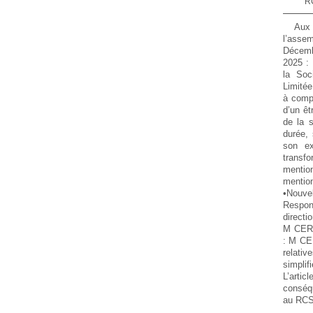
R
Aux
l’assem
Décem
2025 : 
la Soc
Limitée
à comp
d’un ê
de la s
durée, 
son ex
transfo
mentio
mentio
•Nouv
Respo
directi
M CERI
: M CER
relat
simpli
L’arti
conséqu
au RCS 