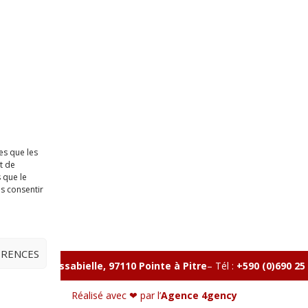
es que les
t de
 que le
as consentir
ÉRENCES
lle, Rue Massabielle, 97110 Pointe à Pitre
–
Tél :
+590 (0)690 25
Réalisé avec ❤ par l’
Agence 4gency