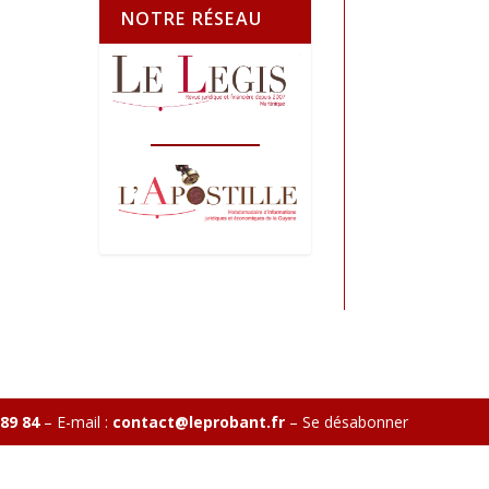
NOTRE RÉSEAU
 89 84
– E-mail :
contact@leprobant.fr
–
Se désabonner