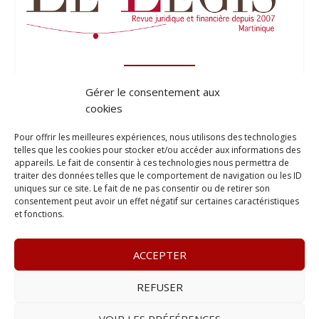
Gérer le consentement aux
cookies
Pour offrir les meilleures expériences, nous utilisons des technologies
telles que les cookies pour stocker et/ou accéder aux informations des
appareils. Le fait de consentir à ces technologies nous permettra de
traiter des données telles que le comportement de navigation ou les ID
uniques sur ce site. Le fait de ne pas consentir ou de retirer son
consentement peut avoir un effet négatif sur certaines caractéristiques
et fonctions.
ACCEPTER
REFUSER
© 2023
Le Probant
– www.leprobant.fr –
Tour Massabielle,
Rue Massabielle, 97110 Pointe à Pitre
–
Tél :
+590 (0)690 25
VOIR LES PRÉFÉRENCES