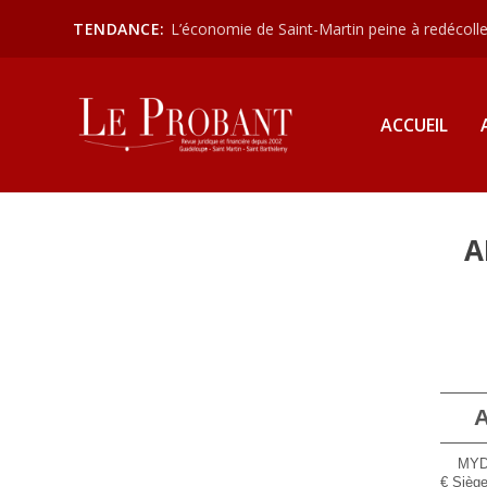
TENDANCE:
L’économie de Saint-Martin peine à redécoller
ACCUEIL
A
A
MYD
€ Sièg