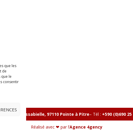
es que les
t de
 que le
as consentir
ÉRENCES
lle, Rue Massabielle, 97110 Pointe à Pitre
–
Tél :
+590 (0)690 25
Réalisé avec ❤ par l’
Agence 4gency