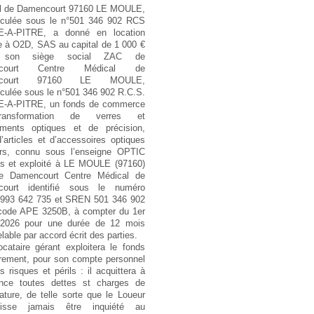
l de Damencourt 97160 LE MOULE,
iculée sous le n°501 346 902 RCS
-A-PITRE, a donné en location
e à O2D, SAS au capital de 1 000 €
 son siège social ZAC de
ncourt Centre Médical de
ncourt 97160 LE MOULE,
culée sous le n°501 346 902 R.C.S.
-A-PITRE, un fonds de commerce
ansformation de verres et
ruments optiques et de précision,
’articles et d’accessoires optiques
ers, connu sous l’enseigne OPTIC
is et exploité à LE MOULE (97160)
 Damencourt Centre Médical de
ourt identifié sous le numéro
993 642 735 et SREN 501 346 902
code APE 3250B, à compter du 1er
r 2026 pour une durée de 12 mois
lable par accord écrit des parties.
ocataire gérant exploitera le fonds
brement, pour son compte personnel
s risques et périls : il acquittera à
ance toutes dettes st charges de
ature, de telle sorte que le Loueur
isse jamais être inquiété au