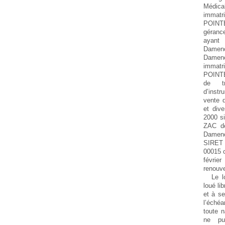
Médica
immatr
POINTE
géranc
ayant
Dame
Dame
immatri
POINTE
de tr
d’inst
vente d
et div
2000 s
ZAC de
Damenc
SIRET 
00015 
févrie
renouve
Le l
loué li
et à se
l’éché
toute n
ne pu