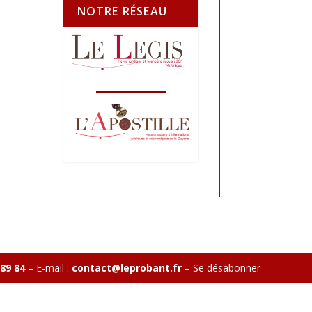
NOTRE RÉSEAU
 89 84
– E-mail :
contact@leprobant.fr
–
Se désabonner