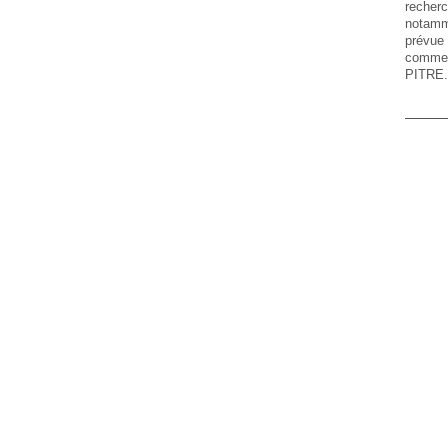
reche
notamm
prévue
commer
PITRE.