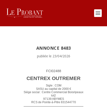
ANNONCE 8483
publiée le 23/04/2026
FCI02488
CENTREX OUTREMER
Sigle : COM
SASU au capital de 2000 €
Siège social : Centre Commercial Boisripeaux
lot2
97139 ABYMES
RCS de Pointe-à-Pitre 831544770