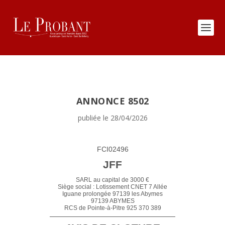
ANNONCE 8502
publiée le 28/04/2026
FCI02496
JFF
SARL au capital de 3000 €
Siège social : Lotissement CNET 7 Allée
Iguane prolongée 97139 les Abymes
97139 ABYMES
RCS de Pointe-à-Pitre 925 370 389