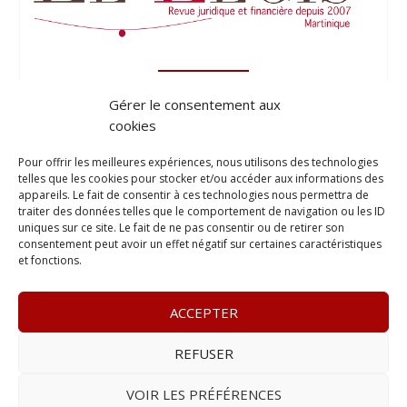
Gérer le consentement aux
cookies
Pour offrir les meilleures expériences, nous utilisons des technologies
telles que les cookies pour stocker et/ou accéder aux informations des
appareils. Le fait de consentir à ces technologies nous permettra de
traiter des données telles que le comportement de navigation ou les ID
uniques sur ce site. Le fait de ne pas consentir ou de retirer son
consentement peut avoir un effet négatif sur certaines caractéristiques
et fonctions.
ACCEPTER
REFUSER
© 2023
Le Probant
– www.leprobant.fr –
Tour Massabielle,
Rue Massabielle, 97110 Pointe à Pitre
–
Tél :
+590 (0)690 25
VOIR LES PRÉFÉRENCES
89 84
– E-mail :
contact@leprobant.fr
–
Se désabonner