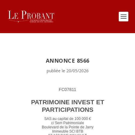
ANNONCE 8566
publiée le 20/05/2026
FC07811
PATRIMOINE INVEST ET
PARTICIPATIONS
SAS au capital de 100 000 €
c/ Sem Patrimoniale
Boulevard
de la Pointe de Jarry
Immeuble SCI BTB