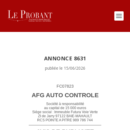
ANNONCE 8631
publiée le 15/06/2026
FC07823
AFG AUTO CONTROLE
Société à responsabilité
au capital de 15 000 euros
Siège social : Immeuble Futura Voie Verte
ZI de Jarry 97122 BAIE-MAHAULT
RCS POINTE A PITRE 989 786 744