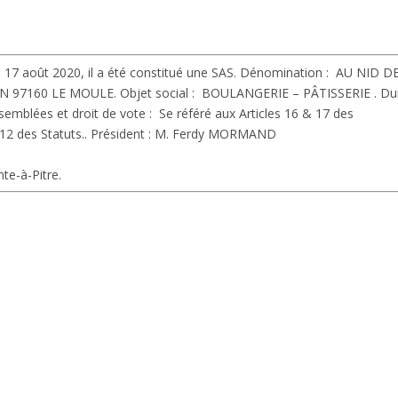
 17 août 2020, il a été constitué une SAS.
Dénomination :
AU NID D
VIN 97160 LE MOULE.
Objet social :
BOULANGERIE – PÂTISSERIE .
Du
emblées et droit de vote :
Se référé aux Articles 16 & 17 des
 12 des Statuts..
Président :
M. Ferdy MORMAND
te-à-Pitre.