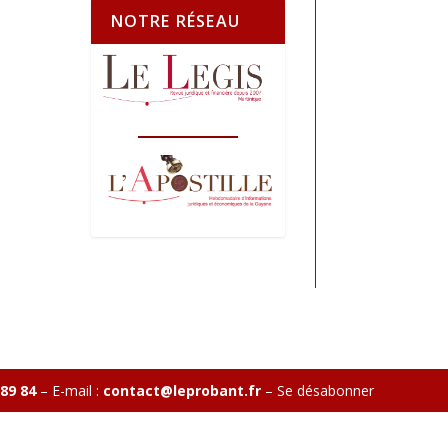
NOTRE RÉSEAU
 89 84
– E-mail :
contact@leprobant.fr
–
Se désabonner