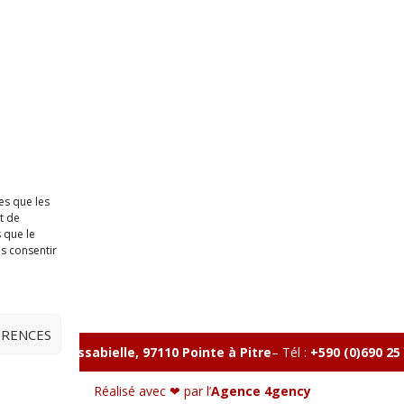
es que les
t de
 que le
as consentir
ÉRENCES
lle, Rue Massabielle, 97110 Pointe à Pitre
–
Tél :
+590 (0)690 25
Réalisé avec ❤ par l’
Agence 4gency